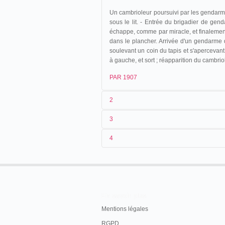
Un cambrioleur poursuivi par les gendarme
sous le lit. - Entrée du brigadier de genda
échappe, comme par miracle, et finalement 
dans le plancher. Arrivée d'un gendarme q
soulevant un coin du tapis et s'apercevant 
à gauche, et sort ; réapparition du cambrio
PAR 1907
2
3
1
Parnaland
367
4
2
n.c.
23/03/1902
France
,
La Ciotat
3
< 23/03/1902
4
France
En savoir plus
Mentions légales
RGPD