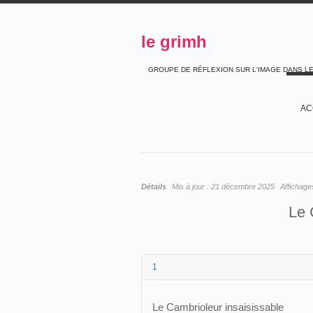
le grimh
GROUPE DE RÉFLEXION SUR L'IMAGE DANS L
AC
Détails
Mis à jour :
21 décembre 2025
Affichage
Le 
1
Le Cambrioleur insaisissable