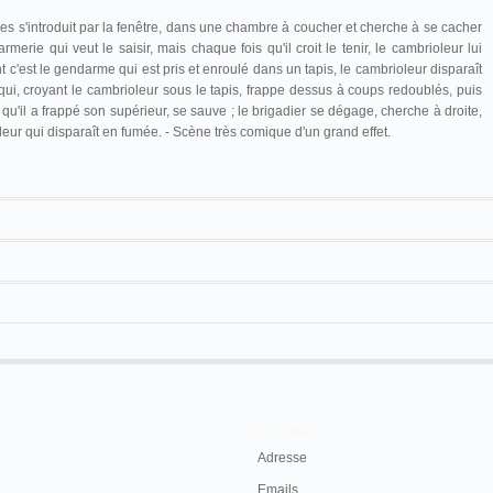
s s'introduit par la fenêtre, dans une chambre à coucher et cherche à se cacher
rmerie qui veut le saisir, mais chaque fois qu'il croit le tenir, le cambrioleur lui
c'est le gendarme qui est pris et enroulé dans un tapis, le cambrioleur disparaît
ui, croyant le cambrioleur sous le tapis, frappe dessus à coups redoublés, puis
qu'il a frappé son supérieur, se sauve ; le brigadier se dégage, cherche à droite,
leur qui disparaît en fumée. - Scène très comique d'un grand effet.
Cinématographe
Cambrioleur insaisissable
19 m. environ
Contacts
Adresse
Emails