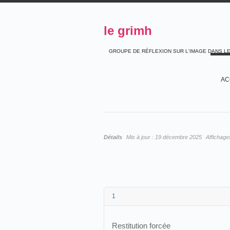
le grimh
GROUPE DE RÉFLEXION SUR L'IMAGE DANS L
AC
Détails
Mis à jour :
19 décembre 2025
Affichage
1
Restitution forcée