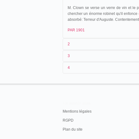
M. Clown se verse un verre de vin et le 
chercher un énorme robinet qu'il enfonce d
absorbé: Terreur d'Auguste. Contentement
PAR 1901
2
3
1
Parnaland
312
4
2
n.c.
09/05/1903
France
.
Bourges
.
3
≤ 1901
4
France
En savoir plus
Mentions légales
RGPD
Plan du site