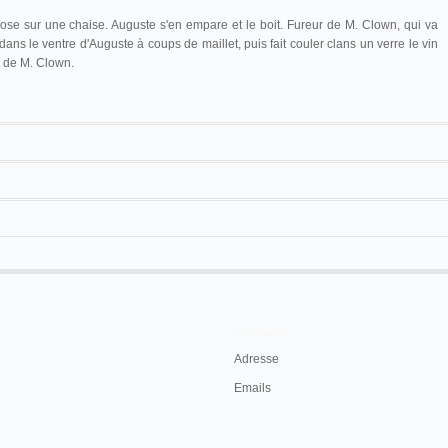
pose sur une chaise. Auguste s'en empare et le boit. Fureur de M. Clown, qui va
ans le ventre d'Auguste à coups de maillet, puis fait couler clans un verre le vin
 de M. Clown.
Cinématographe géant
Radiguet et Massiot
Restitution
15 m. environ
Contacts
Adresse
Emails