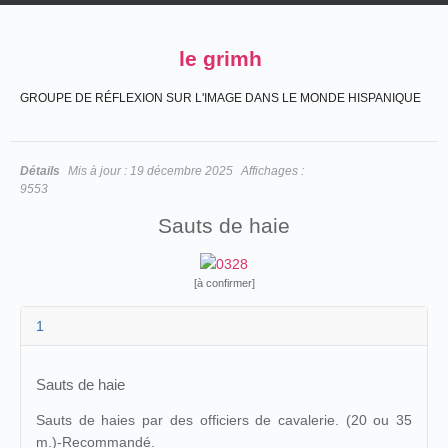
le grimh
GROUPE DE RÉFLEXION SUR L'IMAGE DANS LE MONDE HISPANIQUE
Détails
Mis à jour :
19 décembre 2025
Affichages :
9553
Sauts de haie
[à confirmer]
1
Sauts de haie
Sauts de haies par des officiers de cavalerie. (20 ou 35
m.)-Recommandé.