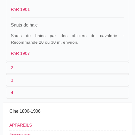
PAR 1901
Sauts de haie
Sauts de haies par des officiers de cavalerie. -
Recommandé 20 ou 30 m. environ.
PAR 1907
2
3
1
Parnaland
328
4
La copie pourrait également correspondre au numéro
Cinématographe
Sauts de
→
France
.
345 (
Sauts de haie
par des sous-officiers
)
09/05/1903
géant
Radiguet et
haies
Bourges
.
Massiot
(officiers)
2
n.c.
Cine 1896-1906
3
≤ 1901
20 ou 30/35 m.
APPAREILS
4
France