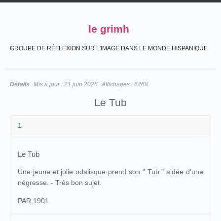
le grimh
GROUPE DE RÉFLEXION SUR L'IMAGE DANS LE MONDE HISPANIQUE
Détails
Mis à jour :
21 juin 2026
Affichages :
6468
Le Tub
1
Le Tub
Une jeune et jolie odalisque prend son " Tub " aidée d'une
négresse. - Très bon sujet.
PAR 1901