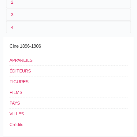
2
3
1
Parnaland 1
4
2
n.c.
3
≤ 1901
17 m. envi
Cine 1896-1906
4
France
APPAREILS
ÉDITEURS
FIGURES
FILMS
PAYS
VILLES
Crédits