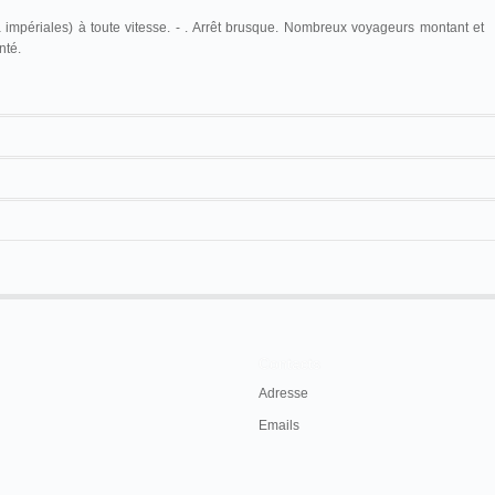
 impériales) à toute vitesse. - . Arrêt brusque. Nombreux voyageurs montant et
nté.
ée, à
Auguste Baron
qui n'a pas commercialisé ses vues animées. la description
e
Cinématographe Parnaland
Arrivée d'un train
bien à cette vue qui porte le numéro 5. Toutefois, comme pour les autres
r pour être soit un cinématographiste de Parnaland, soit celui d'un autre éditeur.
18 m. environ
Contacts
17,6 m
Adresse
Emails