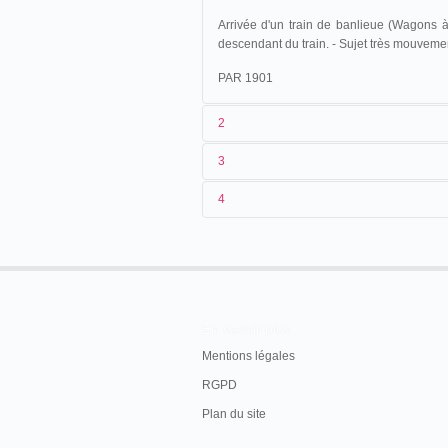
Arrivée d'un train de banlieue (Wagons à
descendant du train. - Sujet très mouveme
PAR 1901
2
3
1
Parnaland
5
4
Le film a été attribué, de façon erron
03/10/1896
France
.
Louviers
. Foir
→
du catalogue Parnaland correpond 
premières vues du catalogue, l'éditeu
2
n.c.
3
<03/10/1896
4
France
.
Joinville-le-Pont
.
En savoir plus
5
Filmoteca Española
Mentions légales
RGPD
Plan du site