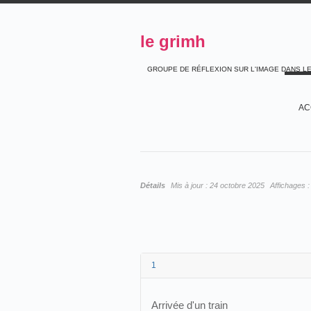
le grimh
GROUPE DE RÉFLEXION SUR L'IMAGE DANS L
AC
Détails
Mis à jour :
24 octobre 2025
Affichages 
1
Arrivée d'un train