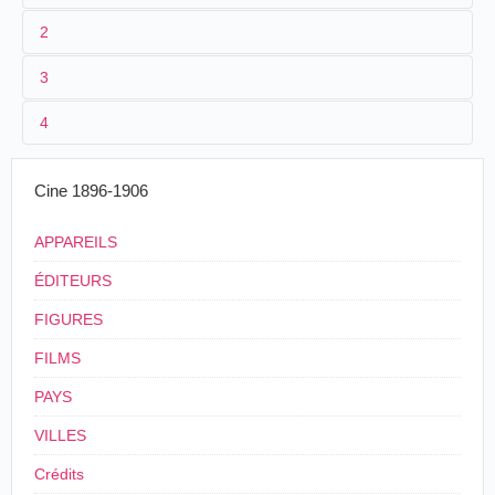
2
3
1
Parnaland 34
4
2
n.c.
3
≤ 1901
19 m. envi
Cine 1896-1906
4
France
APPAREILS
ÉDITEURS
FIGURES
FILMS
PAYS
VILLES
Crédits