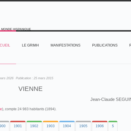
E MONDE HISPANIQUE
CUEIL
LE GRIMH
MANIFESTATIONS
PUBLICATIONS
mars 2026
Publication :
25 mars 2015
VIENNE
Jean-Claude SEGUI
ce
), compte 24 983 habitants (1894).
900
1901
1902
1903
1904
1905
1906
$