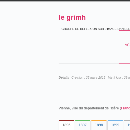
le grimh
GROUPE DE RÉFLEXION SUR L'IMAGE DANS L
AC
Détails
Création :
25 mars 2015
Mis à jour :
29 
Vienne, ville du département de l'Isère (
Fran
1896
1897
1898
1899
1