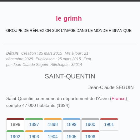
le grimh
GROUPE DE RÉFLEXION SUR L'IMAGE DANS LE MONDE HISPANIQUE
Détails
Création :
25 mars 2015
Mis à jour :
21
décembre 2025
Publication :
25 mars 2015
Écrit
par
Jean-Claude Seguin
Affichages :
32014
SAINT-QUENTIN
Jean-Claude SEGUIN
Saint-Quentin, commune du département de l'Aisne (
France
),
compte 47 000 habitants (1894)
1896
1897
1898
1899
1900
1901
1902
1903
1904
1905
1906