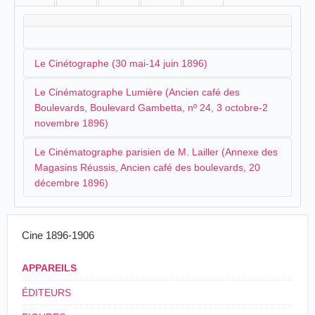
Le Cinétographe (30 mai-14 juin 1896)
Le Cinématographe Lumière (Ancien café des
Le cinétographe qui arrive à Troyes, au printemps
Boulevards, Boulevard Gambetta, nº 24, 3 octobre-2
1896, est un appareil construit par les
frères Werner
et
novembre 1896)
que présente monsieur
Arnould
. L'inauguration a lieu
Le Cinématographe parisien de M. Lailler (Annexe des
le samedi 30 mai sur la rue Thiers :
Le Cinématographe Lumière, encore sous le système
Magasins Réussis, Ancien café des boulevards, 20
des concessions, s'installe à Troyes dans les premiers
décembre 1896)
La photographie animée
jours d'octobre. L'opérateur - dont le nom ne nous est
Nous apprenons avec satisfaction que nous allons
pas connu - est directement sous l'autorité de la
posséder, dans quelques jours, une attraction des
Le cinématographe parisien - peut-être s'agit-il de
plus intéressantes :il s'agit du Cinématographe,
maison de Monplaisir. La salle qui accueille l'appareil
Cine 1896-1906
qui est la photographie animée. Nous avons eu le
l'appareil breveté par
Georges Mendel
- est la
se trouve sur le boulevard Gambetta. Dès la première
plaisir de voir cette merveille, à Paris, il y a
propriété de M. Lailler, un possible tourneur local, qui
annonce, le programme est décliné et nous y
quelques jours ; c'est, pour la capitale, un
APPAREILS
après l'avoir présenté dans la salle Fraillery, compte le
retrouvons des classiques du catalogue :
engouement tel que l'on fait queue.
faire à Troyes :
ÉDITEURS
Bon succès ! Les Troyens sont aussi amateurs
que les Parisiens de ces découvertes.
Le Cinématographe-Lumière