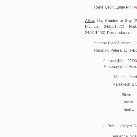
René, Léon, Émile Pin (
P
Alice,
Ida, Antoinette Guy
(S
Divorce: 24/05/1922)
Herb
24/10/1953). Descendance :
Simone Blaché-Bolton (Fl
Réginald Peter Blaché-Bo
épouse (
Nice
,
22/0
Fontenay-près-Véze
Régine, Made
Marrakech, 27
Steve.
Franck.
Thierry.
et Roberta Meyer. 
Adrienne, Noe