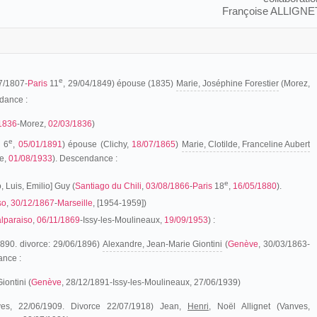
Françoise ALLIGNE
e
07/1807-
Paris
11
, 29/04/1849) épouse (1835)
Marie, Joséphine Forestier
(Morez,
dance :
1836
-Morez,
02/03/1836
)
e
s
6
,
05/01/1891
) épouse (Clichy,
18/07/1865
)
Marie, Clotilde, Franceline Aubert
ze,
01/08/1933
). Descendance :
e
, Luis, Emilio] Guy (
Santiago du Chili
,
03/08/1866
-
Paris
18
,
16/05/1880
).
so
,
30/12/1867
-
Marseille
, [1954-1959])
lparaiso
,
06/11/1869
-Issy-les-Moulineaux,
19/09/1953
) :
1890. divorce: 29/06/1896)
Alexandre, Jean-Marie Giontini
(
Genève
, 30/03/1863-
nce :
ontini (
Genève
, 28/12/1891-Issy-les-Moulineaux, 27/06/1939)
es, 22/06/1909. Divorce 22/07/1918) Jean,
Henri,
Noël Allignet (Vanves,