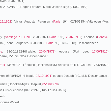
nves, 02/07/1921).
n, 21/02/1919) Roger, Édouard, Marie, Joseph Bigo (21/02/1919).
e
/12/1902
) Victor Auguste Pargnien (
Paris
19
, 02/10/1854-Vattetot-sur-Mer,
e
y (
Santiago du Chili
, 25/05/1871-
Paris
19
,
26/02/1902
) épouse (
Genève
,
e
in (Chêne-Bougeries, 30/03/1859-
Paris
19
, 01/02/1918). Descendance :
ne
, 28/06/1892-Hillsdale,
20/04/1973
) épouse (Fort Lee,
17/06/1916
)
Pierre
, 15/07/1892-). Descendance :
York
, 13/06/1921-) épouse (Hackensack/St. Anastasia's R.C. Church, 17/06/1950)
ken, 08/10/1926-Hillsdale,
18/10/1991
) épouse Joseph P. Cusick. Descendance :
usick (Hoboken-Nyak Hospital,
05/08/1979
)
se Cusick
épouse (01/12/1973) Kirk Louis Osburg.
sick
épouse Wickell.