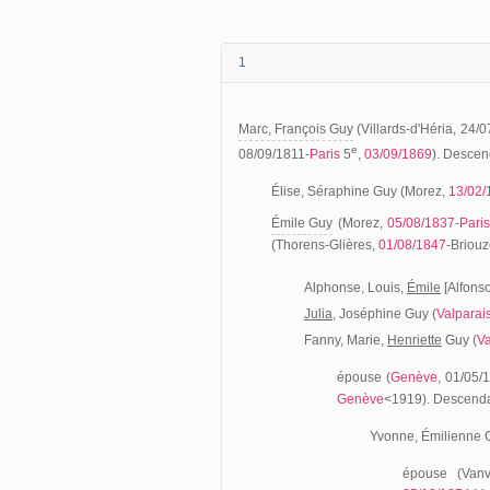
1
Marc, François Guy
(Villards-d'Héria, 24/
e
08/09/1811-
Paris
5
,
03/09/1869
). Descen
Élise, Séraphine Guy (Morez,
13/02/
Émile Guy
(Morez,
05/08/1837
-
Pari
(Thorens-Glières,
01/08/1847
-Briou
Alphonse, Louis,
Émile
[Alfonso
Julia,
Joséphine Guy (
Valparai
Fanny, Marie,
Henriette
Guy (
Va
épouse (
Genève
, 01/05/
Genève
<1919). Descenda
Yvonne, Émilienne Gi
épouse (Vanv