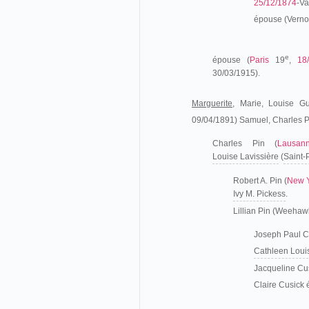
25/12/1874
-Va
épouse (Verno
e
épouse (
Paris
19
,
18
30/03/1915).
Marguerite,
Marie, Louise Gu
09/04/1891) Samuel, Charles P
Charles Pin (
Lausan
Louise Lavissière
(
Saint-
Robert A. Pin (
New 
Ivy M. Pickess
.
Lillian Pin (Weehaw
Joseph Paul C
Cathleen Loui
Jacqueline Cu
Claire Cusick 