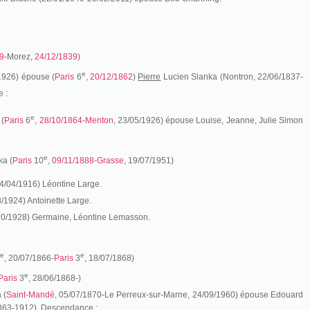
9
-Morez,
24/12/1839
)
e
1926) épouse (
Paris
6
,
20/12/1862
)
Pierre
Lucien Slanka (Nontron, 22/06/1837-
 :
e
 (
Paris
6
,
28/10/1864
-
Menton
, 23/05/1926) épouse Louise, Jeanne, Julie Simon
e
ka (
Paris
10
,
09/11/1888
-
Grasse
, 19/07/1951)
4/04/1916) Léontine Large.
8/1924) Antoinette Large.
/10/1928) Germaine, Léontine Lemasson.
e
e
, 20/07/1866-
Paris
3
, 18/07/1868)
e
Paris
3
, 28/06/1868-)
 (
Saint-Mandé
, 05/07/1870-Le Perreux-sur-Marne, 24/09/1960) épouse Edouard
1863-1912). Descendance :