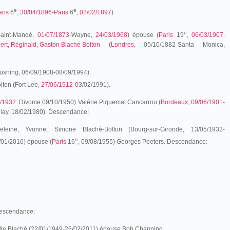
e
e
aris
6
,
30/04/1896
-
Paris
6
,
02/02/1897
)
e
aint-Mandé,
01/07/1873
-
Wayne,
24/03/1968
)
épouse (
Paris
19
,
06/03/1907
.
ert, Réginald, Gaston Blaché Bolton
(
Londres
, 05/10/1882-Santa Monica,
ushing, 06/09/1908-08/09/1994).
lton (Fort Lee,
27/06/1912
-03/02/1991).
3/1932
. Divorce 09/10/1950) Valérie Piquemal Cancarrou (
Bordeaux
,
09/06/1901
-
lay, 18/02/1980). Descendance:
leine, Yvonne, Simone Blaché-Bolton (Bourg-sur-Gironde, 13/05/1932-
e
/01/2016) épouse (
Paris
16
, 09/08/1955) Georges Peeters. Descendance:
Descendance:
lle Blaché (22/01/1949-26/02/2011) épouse Bob Channing.