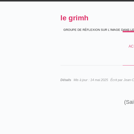
le grimh
GROUPE DE RÉFLEXION SUR L'IMAGE DANS L
AC
Détails
Mis à jour :
14 mai 2025
Écrit par
Jean-C
(Sa