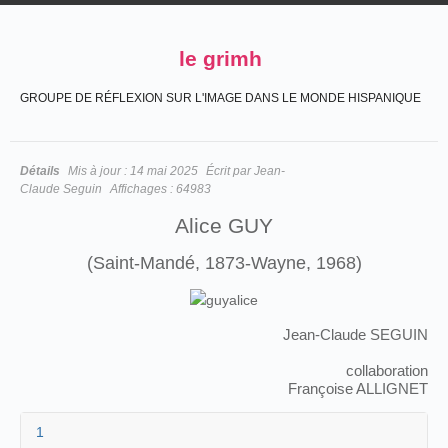
le grimh
GROUPE DE RÉFLEXION SUR L'IMAGE DANS LE MONDE HISPANIQUE
Détails
Mis à jour :
14 mai 2025
Écrit par
Jean-
Claude Seguin
Affichages :
64983
Alice GUY
(Saint-Mandé, 1873-Wayne, 1968)
Jean-Claude SEGUIN
collaboration
Françoise ALLIGNET
1