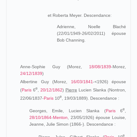
et Roberta Meyer. Descendance:
Adrienne, Noelle Blaché
(22/01/1949-26/02/2011) épouse
Bob Channing.
Anne-Sophie Guy (Morez,
18/08/1839
-Morez,
24/12/1839
)
Albertine Guy (Morez,
16/03/1841
-<1926) épouse
e
(
Paris
6
,
20/12/1862
)
Pierre
Lucien Slanka (Nontron,
e
22/06/1837-
Paris
10
, 19/03/1889). Descendance :
e
Georges, Emile, Lucien Slanka (
Paris
6
,
28/10/1864
-
Menton
, 23/05/1926) épouse Louise,
Jeanne, Julie Simon (1866-). Descendance :
e
Pierre, Jules, Gilbert Slanka (
Paris
10
,