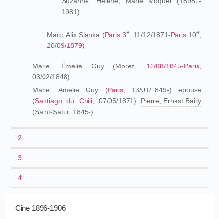
Suzanne, Hélène, Marie Moquet (18987-
1981)
e
e
Marc, Alix Slanka (
Paris
3
, 11/12/1871-
Paris
10
,
20/09/1879
)
Marie, Émelie Guy (Morez,
13/08/1845
-
Paris
,
03/02/1848)
Marie, Amélie Guy (
Paris
, 13/01/1849-) épouse
(
Santiago du Chili
, 07/05/1871)
Pierre, Ernest Bailly
(Saint-Satur, 1845-).
2
3
Les origines (1873-1895)
4
Marc, François Guy, grand-père paternel d'Alice Guy,
FILMOGRAPHIE
reprend le
métier d'horloger
de son beau-père, Pierre
La filmographie d'Alice Guy a été établie à partir des
Simon Forestier. La famille quitte Morez, en 1845, après la
Cine 1896-1906
différentes sources qu'elle a laissées :
naissance de Marie, Émelie Guy pour s'installer à
Paris
.