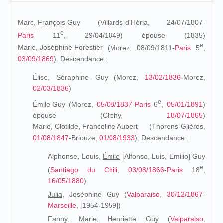
Marc, François Guy
(Villards-d'Héria, 24/07/1807-
e
Paris
11
, 29/04/1849) épouse (1835)
e
Marie, Joséphine Forestier
(Morez, 08/09/1811-
Paris
5
,
03/09/1869
). Descendance :
Élise, Séraphine Guy (Morez,
13/02/1836
-Morez,
02/03/1836
)
e
Émile Guy
(Morez,
05/08/1837
-
Paris
6
,
05/01/1891
)
épouse (Clichy,
18/07/1865
)
Marie, Clotilde, Franceline Aubert
(Thorens-Glières,
01/08/1847
-Briouze,
01/08/1933
). Descendance :
Alphonse, Louis,
Émile
[Alfonso, Luis, Emilio] Guy
e
(
Santiago du Chili
,
03/08/1866
-
Paris
18
,
16/05/1880
).
Julia,
Joséphine Guy (
Valparaiso
,
30/12/1867
-
Marseille
, [1954-1959])
Fanny, Marie,
Henriette
Guy (
Valparaiso
,