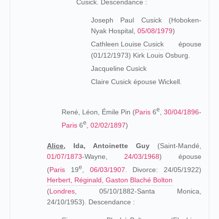
Cusick. Descendance :
Joseph Paul Cusick (Hoboken-
Nyak Hospital,
05/08/1979
)
Cathleen Louise Cusick
épouse
(01/12/1973) Kirk Louis Osburg.
Jacqueline Cusick
Claire Cusick épouse Wickell.
e
René, Léon, Émile Pin (
Paris
6
,
30/04/1896
-
e
Paris
6
,
02/02/1897
)
Alice,
Ida, Antoinette Guy
(Saint-Mandé,
01/07/1873
-
Wayne,
24/03/1968
)
épouse
e
(
Paris
19
,
06/03/1907
. Divorce: 24/05/1922)
Herbert, Réginald, Gaston Blaché Bolton
(
Londres
, 05/10/1882-Santa Monica,
24/10/1953). Descendance :