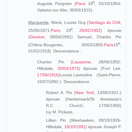
e
Auguste Pargnien (
Paris
19
, 02/10/1854-
Vattetot-sur-Mer, 30/03/1915).
Marguerite,
Marie, Louise Guy (
Santiago du Chili
,
e
25/05/1871-
Paris
19
,
26/02/1902
) épouse
(
Genève
, 09/04/1891) Samuel, Charles Pin
e
(Chêne-Bougeries, 30/03/1859-
Paris
19
,
01/02/1918). Descendance :
Charles Pin (
Lausanne
, 28/06/1892-
Hillsdale,
20/04/1973
) épouse (Fort Lee,
17/06/1916
)
Louise Lavissière
(
Saint-Pierre
,
15/07/1892-). Descendance :
Robert A. Pin (
New York
, 13/06/1921-)
épouse (Hackensack/St. Anastasia's
R.C. Church, 17/06/1950)
Ivy M. Pickess
.
Lillian Pin (Weehawken, 08/10/1926-
Hillsdale,
18/10/1991
) épouse Joseph P.