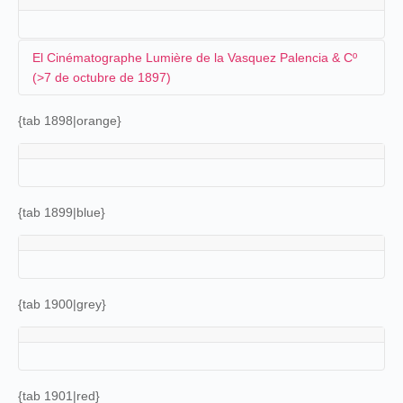
El Cinématographe Lumière de la Vasquez Palencia & Cº
(>7 de octubre de 1897)
{tab 1898|orange}
El cinematógrafo Lumière está a la venta desde el mes de
mayo, y en Caraçao, las primeras sesiones las va a
organizar la compañía Vasquez Palencia & Cº. De hecho,
el director del periódico
Amigoe di Curaçao
recibe la
siguiente carta para anunciar el acontecimiento:
{tab 1899|blue}
Señor Director del
Amigoe di Curaçao
Muy Señor nuestro:
Tenemos el honor de participar a U. y al ilustrado
{tab 1900|grey}
público de Curazao que, dentro de breves días,
daremos a conocer nuestro maravilloso aparato
CINEMATÓGRAFO LUMIERE. Premiados y
condecorados sus inventores LUIS y ANTONIO
LUMIERE, por el Czar de Rusia, por el Emperador
de Alemania, el Presidente de la República
{tab 1901|red}