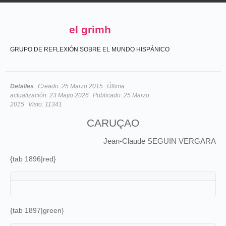
el grimh
GRUPO DE REFLEXIÓN SOBRE EL MUNDO HISPÁNICO
Detalles
Creado:
25 Marzo 2015
Última
actualización:
23 Mayo 2026
Publicado:
25 Marzo
2015
Visto:
11341
CARUÇAO
Jean-Claude SEGUIN VERGARA
{tab 1896|red}
{tab 1897|green}