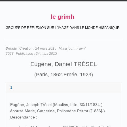
le grimh
GROUPE DE RÉFLEXION SUR L'IMAGE DANS LE MONDE HISPANIQUE
Détails
Création :
24 mars 2015
Mis à jour :
7 avril
2023
Publication :
24 mars 2015
Eugène, Daniel TRÉSEL
(Paris, 1862-Ernée, 1923)
1
Eugène, Joseph Trésel (Moulins, Lille, 30/11/1834-)
épouse Marie, Catherine, Philomène Perrot ([1836]-).
Descendance :