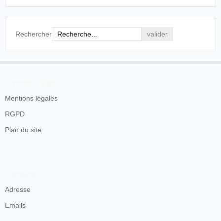
l'appareil put fonctionner. Pendant une heure les
films se déroulèrent, nous donnant tour à tour
l'illusion d'un voyage en Suisse, d'une visite à
l'Ecole de dressage, puis ce fut la partie amusante
Rechercher
et comique qui a toujours le même succès.
Le Nouvelliste de Bretagne, Rennes, 6 août 1922, p.
2.
En savoir plus
Il décède à Ernée en 1923.
Mentions légales
RGPD
Plan du site
Contacts
Adresse
Emails