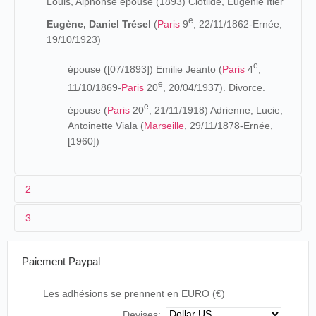
Louis, Alphonse épouse (1893) Clotilde, Eugénie Itier
e
Eugène, Daniel Trésel
(
Paris
9
, 22/11/1862-Ernée,
19/10/1923)
e
épouse ([07/1893]) Emilie Jeanto (
Paris
4
,
e
11/10/1869-
Paris
20
, 20/04/1937). Divorce.
e
épouse (
Paris
20
, 21/11/1918) Adrienne, Lucie,
Antoinette Viala (
Marseille
, 29/11/1878-Ernée,
[1960])
2
3
Fils d'un employé des chemins de fer, M. Trésel est un
tourneur qui a présenté le cinogaphoscope des frères
Neuilly-
Paiement Paypal
20/06-
Champ de
Pipon
dans la région parisienne et dans l'ouest de la
France
sur-
cinographoscope
[12]/07/1896
Foire
France
au cours de l'année 1896. Il continue à organiser
Seine
Les adhésions se prennent en EURO (€)
des projections cinématographiques pendant des années :
Place de la
Devises:
23/07-