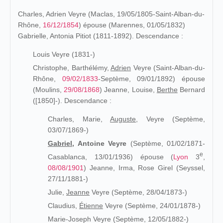
Charles, Adrien Veyre (Maclas, 19/05/1805-Saint-Alban-du-
Rhône,
16/12/1854
) épouse (Marennes, 01/05/1832)
Gabrielle, Antonia Pitiot (1811-1892). Descendance :
Louis Veyre (1831-)
Christophe, Barthélémy,
Adrien
Veyre (Saint-Alban-du-
Rhône,
09/02/1833
-Septème, 09/01/1892) épouse
(Moulins,
29/08/1868
) Jeanne, Louise,
Berthe
Bernard
([1850]-). Descendance :
Charles, Marie,
Auguste,
Veyre (Septème,
03/07/1869-)
Gabriel,
Antoine Veyre
(Septème, 01/02/
1871-
e
Casablanca, 13/01/1936) épouse (
Lyon
3
,
08/08/1901
)
Jeanne, Irma, Rose Girel (Seyssel,
27/11/1881-)
Julie,
Jeanne
Veyre (Septème, 28/04/1873-)
Claudius,
Étienne
Veyre (Septème, 24/01/1878-)
Marie-Joseph Veyre (Septème, 12/05/1882-)