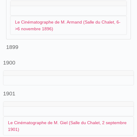
Le Cinématographe de M. Armand (Salle du Chalet, 6-
>6 novembre 1896)
1899
Nogent-sur-Seine, rue des Ponts
(à gauche café du Châlet) (c. 1905)
1900
Les Nogentais vont découvrir le cinématographe dans
les premiers jours du mois de novembre. L'appareil
vient de
Romilly-sur-Seine
. L'inauguration est prévue
pour le jeudi 5 novembre au théâtre de la ville :
1901
Au théâtre Ce soir et jours suivants, au
théâtre, grande Soirée de Cinématographie ou
photographies animées. Qu'on se le dise.
Le Cinématographe de M. Giel (Salle du Chalet, 2 septembre
Le Petit Troyen, Troyes, 5 novembre 1896, p. 3.
1901)