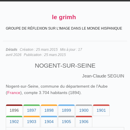
le grimh
GROUPE DE RÉFLEXION SUR L'IMAGE DANS LE MONDE HISPANIQUE
Détails
Création :
25 mars 2015
Mis à jour :
17
avril 2026
Publication :
25 mars 2015
NOGENT-SUR-SEINE
Jean-Claude SEGUIN
Nogent-sur-Seine, commune du département de l'Aube
(
France
), compte 3.704 habitants (1894).
1896
1897
1898
1899
1900
1901
1902
1903
1904
1905
1906