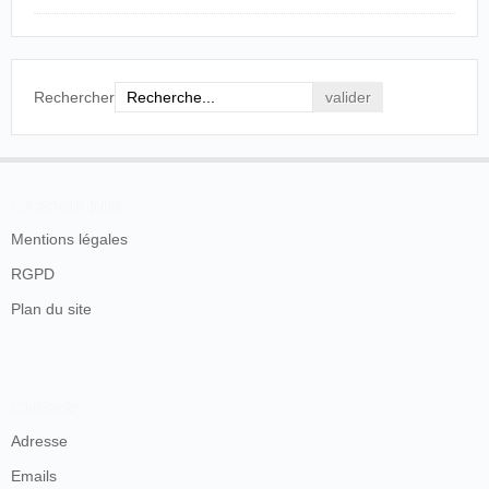
résultats que donne cet appareil tiennent en
grande partie à ce que la pellicule ne se déroule
pas d'un mouvement continu comme dans un
cinétoscope. Elle est immobile pendant les 1/3
Rechercher
e
du temps. Si les images se succèdent à 1/15
de
seconde et cela suffit chacune d'elles est visible
e
pendant les 2/3 de cette durée, soit 2/45
de
e
seconde; elle se meut pendant 1/45
de seconde,
mais alors un écran la cache et l'image suivante
En savoir plus
vient se placer exactement à l'endroit
Mentions légales
qu'occupait la première.
Tel est à l'heure actuelle le dernier mot de la
RGPD
chronophotographie.
Plan du site
Le Courrier de La Rochelle, La Rochelle, 6 août
1896, p. 2.
Quelques jours plus, l'inauguration est annoncée:
Contacts
Adresse
PLACE D'ARMES
Ce soir vendredi 14 août 1896 à 8 h 1/2-Grand
Emails
succès de l'Olympia de Paris,