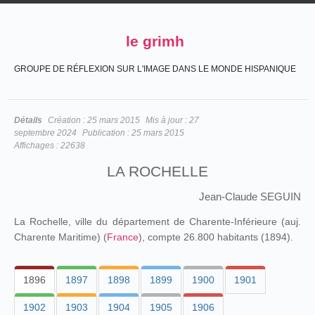
le grimh
GROUPE DE RÉFLEXION SUR L'IMAGE DANS LE MONDE HISPANIQUE
Détails
Création :
25 mars 2015
Mis à jour :
27
septembre 2024
Publication :
25 mars 2015
Affichages :
22638
LA ROCHELLE
Jean-Claude SEGUIN
La Rochelle, ville du département de Charente-Inférieure (auj.
Charente Maritime) (
France
), compte 26.800 habitants (1894).
1896
1897
1898
1899
1900
1901
1902
1903
1904
1905
1906