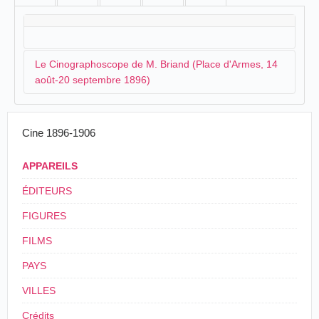
Le Cinographoscope de M. Briand (Place d'Armes, 14
août-20 septembre 1896)
Le cinographoscope à La Rochelle
Cine 1896-1906
Nous allons assister dans quelques jours à La
Rochelle à des expériences sur le
APPAREILS
cinographoscope de MM. Pipon et Pressecq.
C'est un appareil d'une grande simplicité qui
ÉDITEURS
permet de faire successivement toutes les
opérations de la chronophotographie. On peut à
FIGURES
l'aide de cet appareil photographier une scène
sur un ruban de celluloïd, puis faire les épreuves
FILMS
positives, et enfin, projeter ces dernières à l'aide
d'une lanterne de Molteni sur un écran placé à
PAYS
plusieurs mètres de l'appareil. De nombreux
VILLES
spectateurs aperçoivent alors la recomposition
la plus saisissante des mouvements
Crédits
précédemment photographiés. Les magnifiques