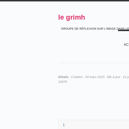
le grimh
GROUPE DE RÉFLEXION SUR L'IMAGE DANS L
AC
Détails
Création :
24 mars 2015
Mis à jour :
21 j
10478
1