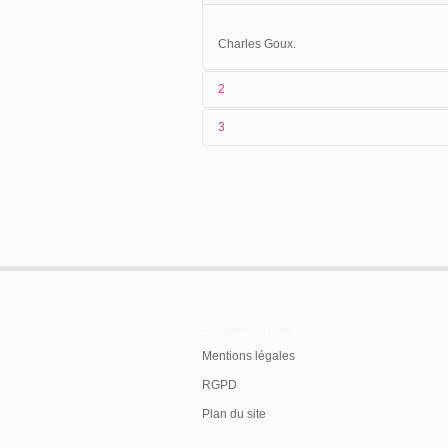
Charles Goux.
2
3
Charles Goux, concessionnaire des frè
cinématographe dans plusieurs villes en 
31/10-17/11/1896
France
Mouli
21/11-03/12/1896
France
Montl
05-13/12/1896
France
Saint
06-
≥
19/02/1897
France
Saint-
En savoir plus
Mentions légales
RGPD
Plan du site