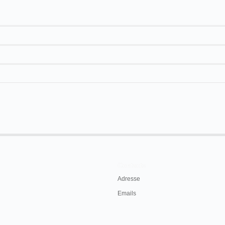
ault
Cléo de Mérode
niverselle
Mesguich
/Maurice
Danse javanaise
tgarten-theater
Vrignault
/
Mesguich
Neue Tänze von Cléo de Mérode
Danzer's Orpheum
Vrignault
/
Mesguich
Der siamesische Tanz
Contacts
Adresse
Emails