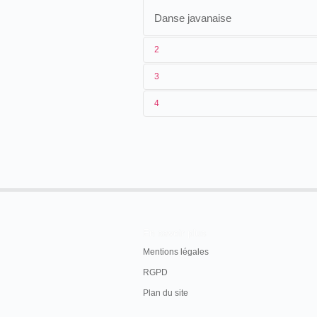
Danse javanaise
2
3
1
Phono-Cinéma-Théâtre
4
2
Clément-Maurice
,
Marguerite Vrign
09/09/1900
France
,
Paris
, Exposition u
3
1900
18/06/1901
Allemagne
,
Karlsruhe
, Stad
4
France
,
Paris
22/02/1902
Autriche-Hongrie
,
Vienne
, 
En savoir plus
Mentions légales
RGPD
Plan du site