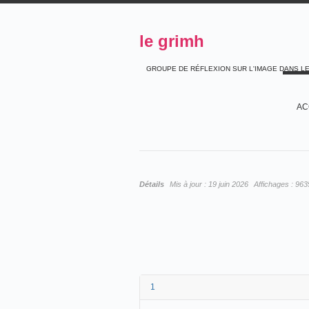
le grimh
GROUPE DE RÉFLEXION SUR L'IMAGE DANS L
AC
Détails
Mis à jour :
19 juin 2026
Affichages :
963
1