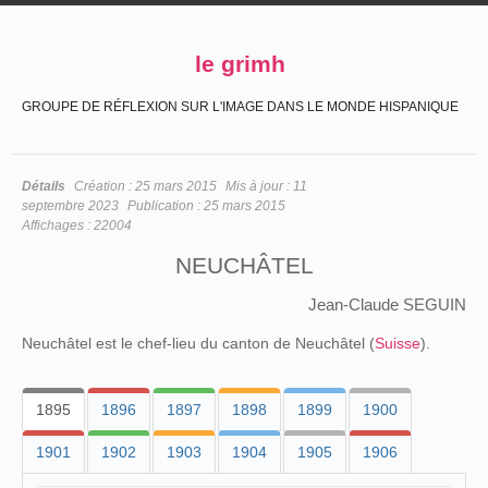
le grimh
GROUPE DE RÉFLEXION SUR L'IMAGE DANS LE MONDE HISPANIQUE
Détails
Création :
25 mars 2015
Mis à jour :
11
septembre 2023
Publication :
25 mars 2015
Affichages :
22004
NEUCHÂTEL
Jean-Claude SEGUIN
Neuchâtel est le chef-lieu du canton de Neuchâtel (
Suisse
).
1895
1896
1897
1898
1899
1900
1901
1902
1903
1904
1905
1906