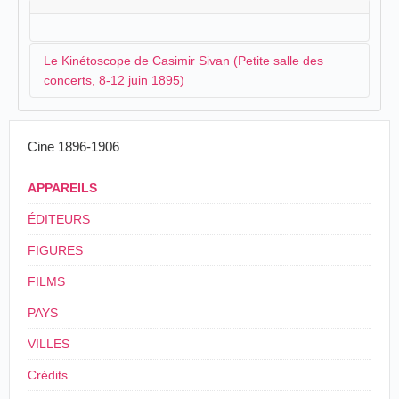
Le Kinétoscope de Casimir Sivan (Petite salle des
concerts, 8-12 juin 1895)
Casimir Sivan
, après la présentation de son appareil à
Cine 1896-1906
Genève
, a entrepris une tournée en
Suisse
. Il a
installé, peu de temps auparavant, son kinétoscope à
APPAREILS
Lausanne
. À Neuchâtel, il va présenter aux habitants
son appareil pendant cinq jours :
ÉDITEURS
FIGURES
Kinétoscope. — La Feuille d'avis a parlé
de ce singulier instrument dès que les détails de
FILMS
l'invention d'Edison furent assez connus. Il suffira
donc — en disant qu'un de ces appareils sera
PAYS
exhibé de samedi à mercredi, dans la petite salle
des concerts, — de rappeler qu'une série de
VILLES
photocopies de deux centimètres de longueur,
Crédits
obtenues au moyen du kinétographe à raison de
46 épreuves successives à la seconde, repassent