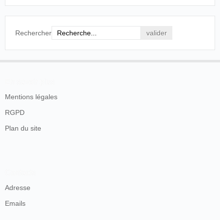
sous les yeux avec la même vitesse et grossies
par une forte lentille. On voit ainsi des scènes
entières tirées de la vie et reproduites non
Rechercher
seulement avec la fidélité photographique, mais
avec les mouvements mêmes et les jeux de
physionomie des acteurs. M. Sirvan, agent à
Genève de la compagnie Edison, a choisi avec
art des scènes assez diverses pour donner une
juste idée de la merveilleuse application faite
En savoir plus
par Edison de la propriété qu'a notre rétine de
Mentions légales
conserver pendant un dixième de seconde
l'impression de toute image reçue par elle.
RGPD
La Feuille d'Avis de Neuchâtel
, Neuchâtel, 8 juin
Plan du site
1895, p. 4.
Un petit article sans trop d'intérêt qui ne fait que
reprendre les informations qui traînent un peu partout.
Contacts
On ignore même si le journaliste a fait un détour par la
Adresse
Petite Salle des Concerts. Ce que nous apprenons,
après que
Casimir Sivan
est reparti, c'est qu'il a fait
Emails
preuve de générosité envers le nouvel hôpital