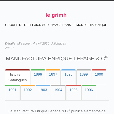
le grimh
GROUPE DE RÉFLEXION SUR L'IMAGE DANS LE MONDE HISPANIQUE
Détails
Mis à jour :
4 avril 2026
Affichages :
28531
ia
MANUFACTURA ENRIQUE LEPAGE & C
Histoire
1896
1897
1898
1899
1900
Catalogues
1901
1902
1903
1904
1905
1906
ia
La Manufactura Enrique Lepage & C
publica elementos de