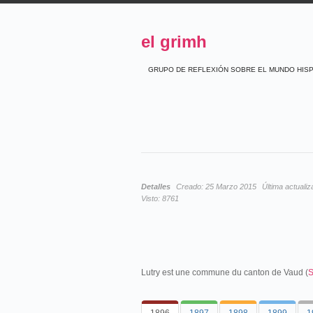
el grimh
GRUPO DE REFLEXIÓN SOBRE EL MUNDO HIS
Detalles
Creado:
25 Marzo 2015
Última actualiz
Visto:
8761
Lutry est une commune du canton de Vaud (
S