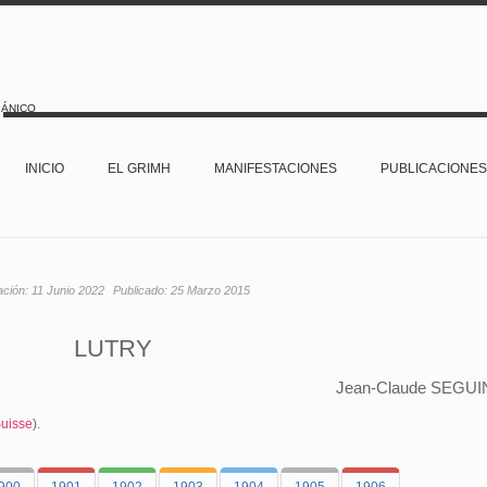
PÁNICO
INICIO
EL GRIMH
MANIFESTACIONES
PUBLICACIONES
ación:
11 Junio 2022
Publicado:
25 Marzo 2015
LUTRY
Jean-Claude SEGUI
uisse
).