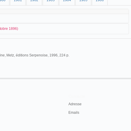
900
1901
1902
1903
1904
1905
1906
tobre 1896)
anise une tournée dans l'Est avec son cinématographe Joly. Il vient de
ine
, Metz, éditions Serpenoise, 1996, 224 p.
e Joly, André Milhès - Théâtre Municipal.
Contacts
Adresse
Emails