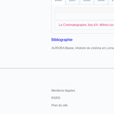
1896
1897
1898
1899
1
Le Cinématographe Joly d'A. Milhès (oc
Bibliographie
Le photographe de
Rethel
,
A. Milhès
org
Sedan
:
AURORA Blaise,
Histoire du cinéma en Lorra
Longwy - Fin octobre - Cinématograph
Aurora, 1996: 64.
En savoir plus
Mentions légales
RGPD
Plan du site