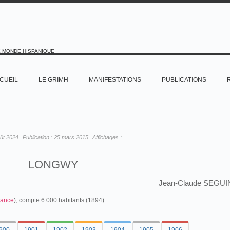
E MONDE HISPANIQUE
CUEIL
LE GRIMH
MANIFESTATIONS
PUBLICATIONS
ût 2024
Publication :
25 mars 2015
Affichages :
LONGWY
Jean-Claude SEGUI
rance
), compte 6.000 habitants (1894).