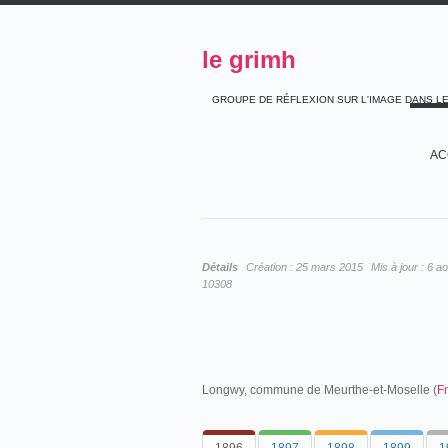
le grimh
GROUPE DE RÉFLEXION SUR L'IMAGE DANS L
AC
Détails
Création :
25 mars 2015
Mis à jour :
6 ao
10308
Longwy, commune de Meurthe-et-Moselle (
F