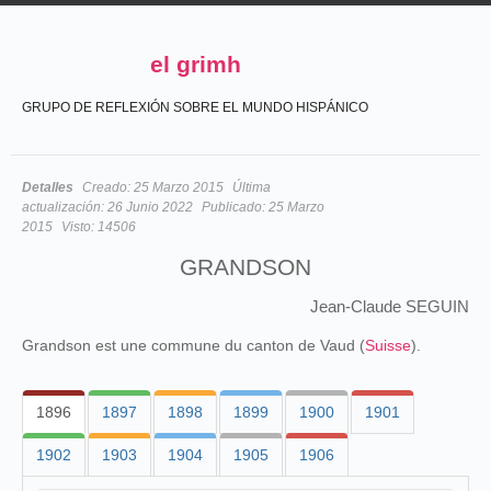
el grimh
GRUPO DE REFLEXIÓN SOBRE EL MUNDO HISPÁNICO
Detalles
Creado:
25 Marzo 2015
Última
actualización:
26 Junio 2022
Publicado:
25 Marzo
2015
Visto:
14506
GRANDSON
Jean-Claude SEGUIN
Grandson est une commune du canton de Vaud (
Suisse
).
1896
1897
1898
1899
1900
1901
1902
1903
1904
1905
1906