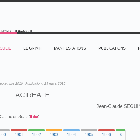
E MONDE HISPANIQUE
CUEIL
LE GRIMH
MANIFESTATIONS
PUBLICATIONS
septembre 2019
Publication :
25 mars 2015
ACIREALE
Jean-Claude SEGUI
Catane en Sicile (
Italie
).
900
1901
1902
1903
1904
1905
1906
$