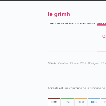
le grimh
GROUPE DE RÉFLEXION SUR L'IMAGE DANS L
AC
Détails
Création :
25 mars 2015
Mis à jour :
12 
Acireale est une commune de la province de 
1896
1897
1898
1899
1