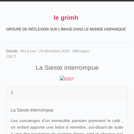
le grimh
GROUPE DE RÉFLEXION SUR L'IMAGE DANS LE MONDE HISPANIQUE
Détails
Mis à jour :
18 décembre 2025
Affichages :
10671
La Sieste interrompue
1
La Sieste interrompue
Les concierges d'un immeuble parisien prennent le café ;
un enfant apporte une lettre à remettre, soi-disant de suite
à une des locataires du sixième étage, sort et observe par