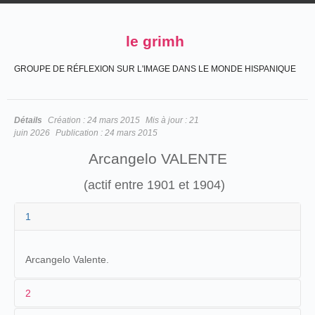
le grimh
GROUPE DE RÉFLEXION SUR L'IMAGE DANS LE MONDE HISPANIQUE
Détails
Création :
24 mars 2015
Mis à jour :
21
juin 2026
Publication :
24 mars 2015
Arcangelo VALENTE
(actif entre 1901 et 1904)
1
Arcangelo Valente.
2