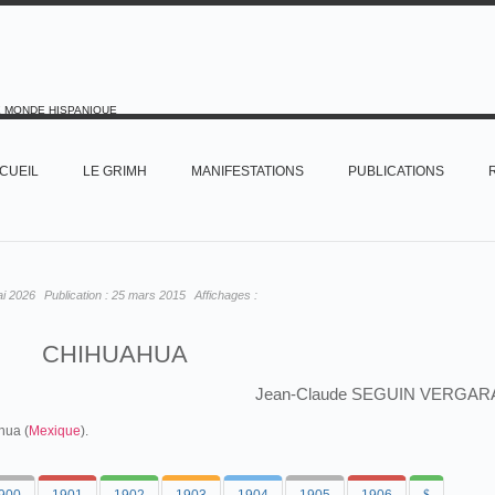
E MONDE HISPANIQUE
CUEIL
LE GRIMH
MANIFESTATIONS
PUBLICATIONS
ai 2026
Publication :
25 mars 2015
Affichages :
CHIHUAHUA
Jean-Claude SEGUIN VERGAR
hua (
Mexique
).