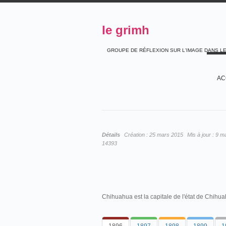
le grimh
GROUPE DE RÉFLEXION SUR L'IMAGE DANS L
AC
Détails
Création :
25 mars 2015
Mis à jour :
9 m
14393
Chihuahua est la capitale de l'état de Chihua