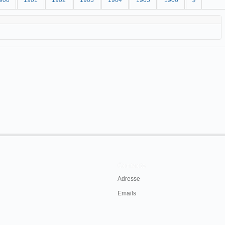
900
1901
1902
1903
1904
1905
1906
$
Contacts
Adresse
Emails