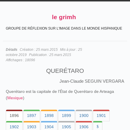
le grimh
GROUPE DE RÉFLEXION SUR L'IMAGE DANS LE MONDE HISPANIQUE
Détails
Création :
25 mars 2015
Mis à jour :
25
octobre 2019
Publication :
25 mars 2015
Affichages :
18096
QUERÉTARO
Jean-Claude SEGUIN VERGARA
Querétaro est la capitale de l'État de Querétaro de Arteaga
(
Mexique
)
1896
1897
1898
1899
1900
1901
1902
1903
1904
1905
1906
$