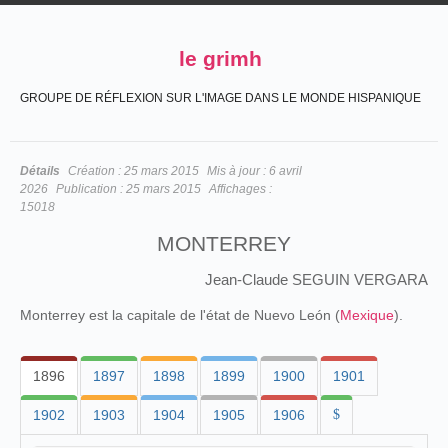
le grimh
GROUPE DE RÉFLEXION SUR L'IMAGE DANS LE MONDE HISPANIQUE
Détails
Création :
25 mars 2015
Mis à jour :
6 avril
2026
Publication :
25 mars 2015
Affichages :
15018
MONTERREY
Jean-Claude SEGUIN VERGARA
Monterrey est la capitale de l'état de Nuevo León (
Mexique
).
1896
1897
1898
1899
1900
1901
1902
1903
1904
1905
1906
$