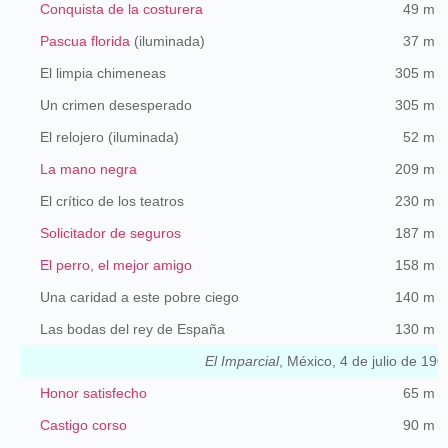
Conquista de la costurera
49 m
Pascua florida
(iluminada)
37 m
El limpia chimeneas
305 m
Un crimen desesperado
305 m
El relojero (iluminada)
52 m
La mano negra
209 m
El crítico de los teatros
230 m
Solicitador de seguros
187 m
El perro, el mejor amigo
158 m
Una caridad a este pobre ciego
140 m
Las bodas del rey de España
130 m
El Imparcial
, México, 4 de julio de 190
Honor satisfecho
65 m
Castigo corso
90 m