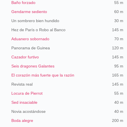
Baño forzado
55 m
Gendarme sediento
60 m
Un sombrero bien hundido
30 m
Hez de París o Robo al Banco
145 m
Aduanero sobornado
70 m
Panorama de Guinea
120 m
Cazador furtivo
145 m
Seis dragones Galantes
95 m
El corazón más fuerte que la razón
165 m
Revista real
145 m
Locura de Pierrot
55 m
Sed insaciable
40 m
Novia acostándose
40 m
Boda alegre
200 m