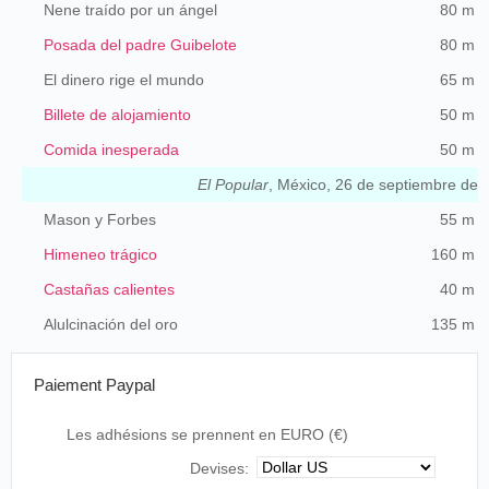
Nene traído por un ángel
80 m
Posada del padre Guibelote
80 m
El dinero rige el mundo
65 m
Billete de alojamiento
50 m
Comida inesperada
50 m
El Popular
, México, 26 de septiembre de 1
Mason y Forbes
55 m
Himeneo trágico
160 m
Castañas calientes
40 m
Alulcinación del oro
135 m
Paiement Paypal
Les adhésions se prennent en EURO (€)
Devises: