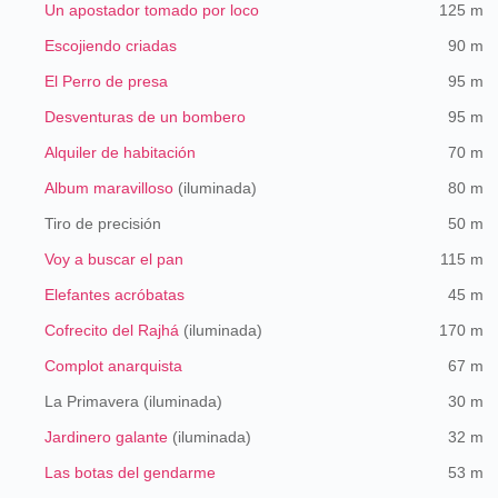
Un apostador tomado por loco
125 m
Escojiendo criadas
90 m
El Perro de presa
95 m
Desventuras de un bombero
95 m
Alquiler de habitación
70 m
Album maravilloso
(iluminada)
80 m
Tiro de precisión
50 m
Voy a buscar el pan
115 m
Elefantes acróbatas
45 m
Cofrecito del Rajhá
(iluminada)
170 m
Complot anarquista
67 m
La Primavera (iluminada)
30 m
Jardinero galante
(iluminada)
32 m
Las botas del gendarme
53 m