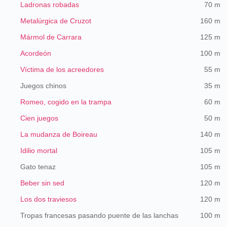
Ladronas robadas
70 m
Metalúrgica de Cruzot
160 m
Mármol de Carrara
125 m
Acordeón
100 m
Víctima de los acreedores
55 m
Juegos chinos
35 m
Romeo, cogido en la trampa
60 m
Cien juegos
50 m
La mudanza de Boireau
140 m
Idilio mortal
105 m
Gato tenaz
105 m
Beber sin sed
120 m
Los dos traviesos
120 m
Tropas francesas pasando puente de las lanchas
100 m