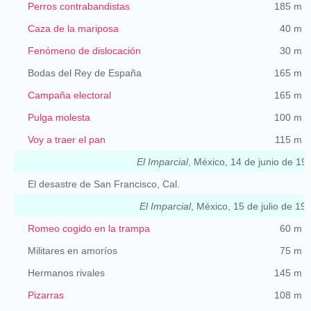
Perros contrabandistas
185 m
Caza de la mariposa
40 m
Fenómeno de dislocación
30 m
Bodas del Rey de España
165 m
Campaña electoral
165 m
Pulga molesta
100 m
Voy a traer el pan
115 m
El Imparcial
, México, 14 de junio de 190
El desastre de San Francisco, Cal.
El Imparcial
, México, 15 de julio de 190
Romeo cogido en la trampa
60 m
Militares en amoríos
75 m
Hermanos rivales
145 m
Pizarras
108 m