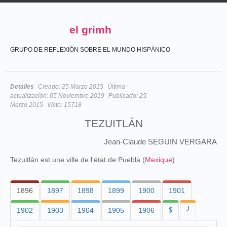
el grimh
GRUPO DE REFLEXIÓN SOBRE EL MUNDO HISPÁNICO
Detalles
Creado:
25 Marzo 2015
Última
actualización:
05 Noviembre 2019
Publicado:
25
Marzo 2015
Visto:
15718
TEZUITLÁN
Jean-Claude SEGUIN VERGARA
Tezuitlán est une ville de l'état de Puebla (
Mexique
)
1896
1897
1898
1899
1900
1901
J
1902
1903
1904
1905
1906
$