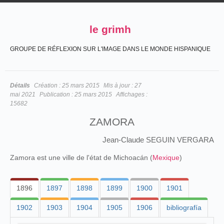
le grimh
GROUPE DE RÉFLEXION SUR L'IMAGE DANS LE MONDE HISPANIQUE
Détails
Création :
25 mars 2015
Mis à jour :
27
mai 2021
Publication :
25 mars 2015
Affichages :
15682
ZAMORA
Jean-Claude SEGUIN VERGARA
Zamora est une ville de l'état de Michoacán (
Mexique
)
1896
1897
1898
1899
1900
1901
1902
1903
1904
1905
1906
bibliografía