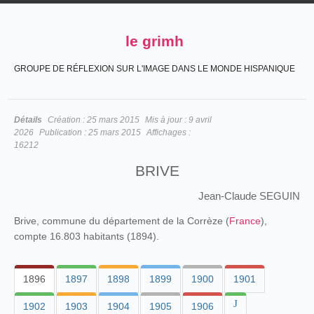
le grimh
GROUPE DE RÉFLEXION SUR L'IMAGE DANS LE MONDE HISPANIQUE
Détails
Création :
25 mars 2015
Mis à jour :
9 avril
2026
Publication :
25 mars 2015
Affichages :
16212
BRIVE
Jean-Claude SEGUIN
Brive, commune du département de la Corrèze (
France
),
compte 16.803 habitants (1894).
1896
1897
1898
1899
1900
1901
J
1902
1903
1904
1905
1906