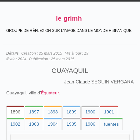
le grimh
GROUPE DE RÉFLEXION SUR L'IMAGE DANS LE MONDE HISPANIQUE
Détails
Création :
25 mars 2015
Mis à jour :
19
février 2024
Publication :
25 mars 2015
GUAYAQUIL
Jean-Claude SEGUIN VERGARA
Guayaquil, ville d'
Équateur
.
1896
1897
1898
1899
1900
1901
1902
1903
1904
1905
1906
fuentes