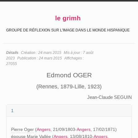
le grimh
GROUPE DE RÉFLEXION SUR L'IMAGE DANS LE MONDE HISPANIQUE
Détails
Création :
24 mars 2015
Mis à jour :
7 août
2023
Publication :
24 mars 2015
Affichages :
27055
Edmond OGER
(Rennes, 1879-Lille, 1923)
Jean-Claude SEGUIN
1
Pierre Oger
(
Angers
, 21/09/1803-
Angers
, 17/02/1871)
épouse Marie Vallée (
Angers
, 13/08/1810-
Angers
,