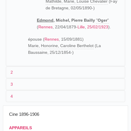
Mathilde, Marie, Louise Chevalier
(Fay
de Bretagne, 02/05/1890-)
Edmond
, Michel, Pierre Bailly
"
Oger
"
(
Rennes
, 22/04/1879-
Lille
,
25/02/1923
).
épouse (
Rennes
, 15/09/1881)
Marie, Honorine, Caroline Berthelot
(La
Baussaine, 25/12/1854-)
2
3
Petit-fils d'un marinier, fils d'un négociant en bois, Edmond
4
Oger est élevé à
Rennes
dans une maison d'éducation.
Les première années de son existence aventureuse nous
sont connues grâce à un article publié par
13-
Place des
Royal
Cine 1896-1906
France
Bordeaux
Le Réveil de Cherbourg
:
>23/10/1898
Quinconces
Viograph
29/11-
Fantaisies
Royal
APPAREILS
France
Angers
L'histoire d'Ogé est vraiment romanesque.