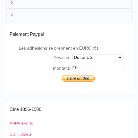
3
1
Miralles
12
4
2
Pablo Audouard
3
1898
8
Paiement Paypal
4
Espagne
,
Barcelone
Les adhésions se prennent en EURO (€)
Devises:
montant:
Cine 1896-1906
APPAREILS
ÉDITEURS