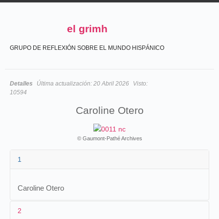
el grimh
GRUPO DE REFLEXIÓN SOBRE EL MUNDO HISPÁNICO
Detalles
Última actualización:
20 Abril 2026
Visto:
10594
Caroline Otero
© Gaumont-Pathé Archives
1
Caroline Otero
2