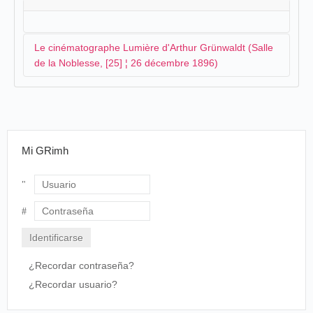
Le cinématographe Lumière d'Arthur Grünwaldt (Salle
de la Noblesse, [25] ¦ 26 décembre 1896)
L'équipe du cinématographe Lumière dont est
responsable
Arthur Grünwaldt
va organiser des
séances à Kitchinev. Dans un premier temps,
Marius
Mi GRimh
Chapuis
n'est pas prévu comme il l'évoque dans son
carnet :
Nous n'allons pas à
Kitchineff
qui pourtant
Usuario
se trouve sur la route de Kiev parce que nous
avons reçu une lettre de nos collègues de
Contraseña
Pétersbourg sur laquelle ils disaient que les
types de Riga s'ennuyaient à ne rien faire et
¿Recordar contraseña?
demandaient à partir quelque part. Voilà
pourquoi le bel Arthur leur a téléphoné de venir
¿Recordar usuario?
à
Kitchineff
pour y donner trois ou quatre
séances.