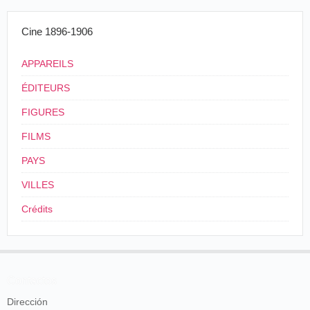
Marius Chapuis,
Lettre
, Odessa 21 décembre
Cine 1896-1906
1896.
APPAREILS
Les deux opérateurs attendus sont
[
Perruissaud
] et
Charles Klein
, mais en leur absence, c'est
Grünwaldt
et
ÉDITEURS
l'opérateur occasionnel Edmond [Breth] qui se rendent
à Kitchinev :
FIGURES
FILMS
Nous devrions quitter Odessa le 13/25
décembre, vendredi soir, pour se rendre à Kiev.
PAYS
Mais Arthur était parti deux jours à
Kitchineff. Edmond y avait organisé une séance
VILLES
à la salle de la noblesse, que devaient faire
Crédits
[Perruissaud] et Klein. Mais ceux-ci
n'arrivaient et ne télégraphiaient. J'ai donc été
obligé de partir seul le matin à 9 h, tourmenté
par Edmond qui avait peur que je manque le
train en emballant mes affaires. J'arrive le soir à
4 h à
Kitchineff
et je fais ma séance à 8 h.
Contactos
[Perruissaud]
et Klein arrivent le même soir à
Dirección
minuit. Je vais les voir à l'hôtel impérial, moi