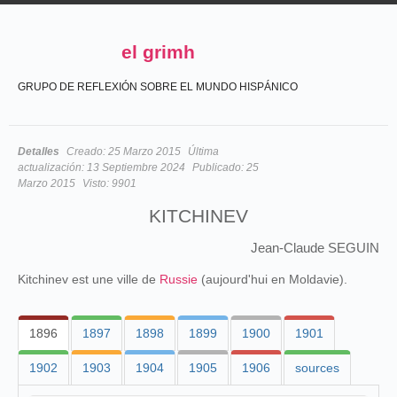
el grimh
GRUPO DE REFLEXIÓN SOBRE EL MUNDO HISPÁNICO
Detalles
Creado:
25 Marzo 2015
Última
actualización:
13 Septiembre 2024
Publicado:
25
Marzo 2015
Visto:
9901
KITCHINEV
Jean-Claude SEGUIN
Kitchinev est une ville de
Russie
(aujourd'hui en Moldavie).
1896
1897
1898
1899
1900
1901
1902
1903
1904
1905
1906
sources