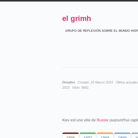
el grimh
GRUPO DE REFLEXIÓN SOBRE EL MUNDO HIS
Detalles
Creado:
25 Marzo 2015
Última actualiz
2015
Visto:
9681
Kiev est une ville de
Russie
(aujourd'hui capit