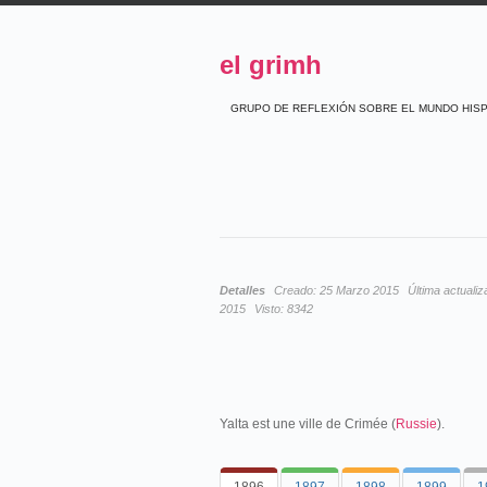
el grimh
GRUPO DE REFLEXIÓN SOBRE EL MUNDO HIS
Detalles
Creado:
25 Marzo 2015
Última actualiz
2015
Visto:
8342
Yalta est une ville de Crimée (
Russie
).