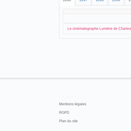
1896
1897
1898
1899
1
Le cinématographe Lumière de Charles
En provenance de
Moulins
,
Charles Go
cinématographe Lumière :
Cinématographe Lumière (la photograph
plaisir que le Cinématographe Lumière qui vi
pour quelques jours à Montluçon.
En savoir plus
C'est samedi prochain 21 courant que les s
fêtes de l'Hôtel-de-Ville.
Mentions légales
Le succès colossal obtenu par l'appareil L
RGPD
valeur. Il est donc bien établi qu'il n'a r
el dont les résultats sont absolument défect
Plan du site
Les souverains de toutes les puissances ont
présenter et en l'applaudissant.