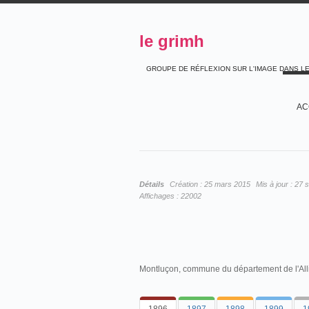
le grimh
GROUPE DE RÉFLEXION SUR L'IMAGE DANS L
AC
Détails
Création :
25 mars 2015
Mis à jour :
27 
Affichages :
22002
Montluçon, commune du département de l'Alli