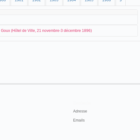
900
1901
1902
1903
1904
1905
1906
$
 Goux (Hôtel de Ville, 21 novembre-3 décembre 1896)
Montluçon-Hôtel de Ville (c. 1903)
ux
, probable concessionnaire pour la région, annonce l'arrivée prochaine du
ie animée).- Nous apprenons avec le plus vif
ent de faire courir tout Moulins s'installe
Contacts
éances publiques commenceront à la salle des
Adresse
umière dans le monde entier a consacré sa
Emails
ien de commun avec les appareils du même nom
ueux.
 tenu à lui rendre hommage en se le faisant