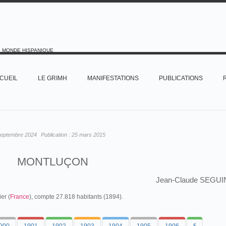
E MONDE HISPANIQUE
CUEIL
LE GRIMH
MANIFESTATIONS
PUBLICATIONS
septembre 2024
Publication :
25 mars 2015
MONTLUÇON
Jean-Claude SEGUI
er (
France
), compte 27.818 habitants (1894).