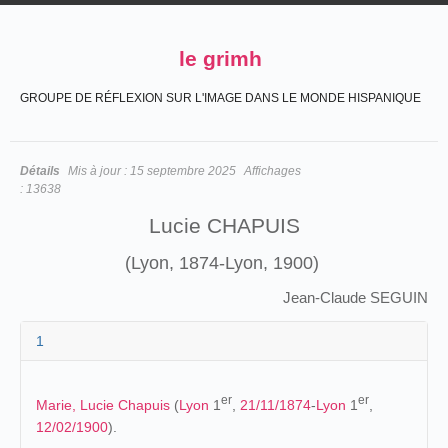
le grimh
GROUPE DE RÉFLEXION SUR L'IMAGE DANS LE MONDE HISPANIQUE
Détails
Mis à jour :
15 septembre 2025
Affichages
:
13638
Lucie CHAPUIS
(Lyon, 1874-Lyon, 1900)
Jean-Claude SEGUIN
1
er
er
Marie, Lucie Chapuis
(
Lyon
1
,
21/11/1874
-
Lyon
1
,
12/02/1900
).