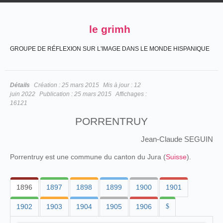
le grimh
GROUPE DE RÉFLEXION SUR L'IMAGE DANS LE MONDE HISPANIQUE
Détails
Création :
25 mars 2015
Mis à jour :
12
juin 2022
Publication :
25 mars 2015
Affichages :
16121
PORRENTRUY
Jean-Claude SEGUIN
Porrentruy est une commune du canton du Jura (
Suisse
).
1896
1897
1898
1899
1900
1901
1902
1903
1904
1905
1906
$