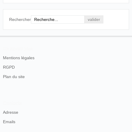
Puisque nous parlons de cet
oeuvre, ajoutons que notre
concitoyen, M. Léon Randon, le
photographe bien connu, met en
Rechercher
vente chez M. Lambin, rue de la
République, plusieurs
photographies des plus artistiques
du poète de Mistral.
En savoir plus
Le Travailleur normand
, Rouen, 6
Mentions légales
janvier 1895, p. 5.
RGPD
Paul Lambin s'intéresse au cinématographe dès le début
Plan du site
de l'année 1896, au moment où il transmet un courrier aux
frères Lumière afin de s'informer sur la commercialisation
de leur appareil de projections animées. Voici la réponse
que leur envoie la maison de Monplaisir.
Contacts
Adresse
Lumière,
Monsieur Lambin
, Lyon, 4 janvier 1896
Emails
Peu après, il va obtenir la concession pour le