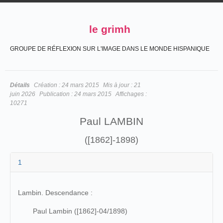
le grimh
GROUPE DE RÉFLEXION SUR L'IMAGE DANS LE MONDE HISPANIQUE
Détails
Création :
24 mars 2015
Mis à jour :
21
juin 2026
Publication :
24 mars 2015
Affichages :
10271
Paul LAMBIN
([1862]-1898)
1
Lambin. Descendance :
Paul Lambin ([1862]-04/1898)