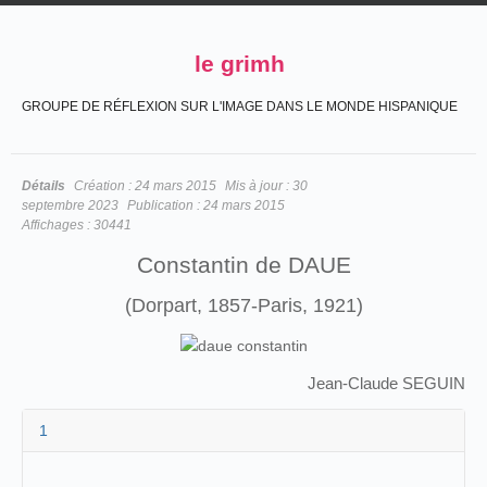
le grimh
GROUPE DE RÉFLEXION SUR L'IMAGE DANS LE MONDE HISPANIQUE
Détails
Création :
24 mars 2015
Mis à jour :
30
septembre 2023
Publication :
24 mars 2015
Affichages :
30441
Constantin de DAUE
(Dorpart, 1857-Paris, 1921)
Jean-Claude SEGUIN
1