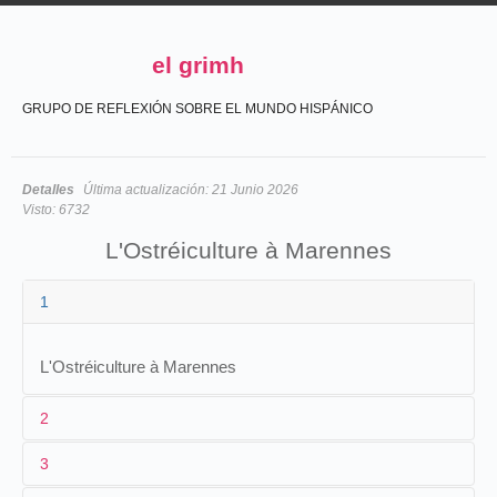
el grimh
GRUPO DE REFLEXIÓN SOBRE EL MUNDO HISPÁNICO
Detalles
Última actualización:
21 Junio 2026
Visto:
6732
L'Ostréiculture à Marennes
1
L'Ostréiculture à Marennes
2
3
1
Mesguich