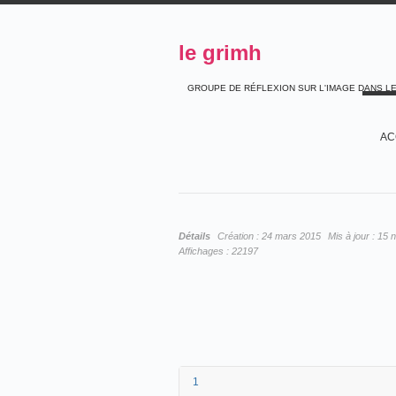
le grimh
GROUPE DE RÉFLEXION SUR L'IMAGE DANS L
AC
Détails
Création :
24 mars 2015
Mis à jour :
15 
Affichages :
22197
1