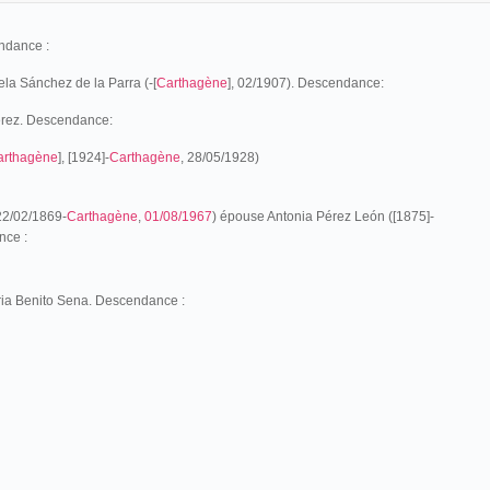
ndance :
a Sánchez de la Parra (-[
Carthagène
], 02/1907). Descendance:
érez. Descendance:
arthagène
], [1924]-
Carthagène
, 28/05/1928)
 22/02/1869-
Carthagène
,
01/08/1967
) épouse Antonia Pérez León ([1875]-
nce :
ia Benito Sena. Descendance :