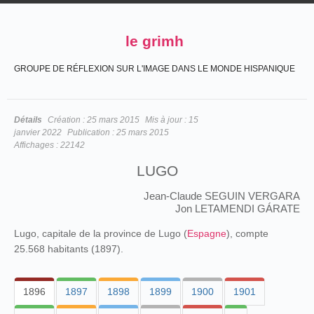
le grimh
GROUPE DE RÉFLEXION SUR L'IMAGE DANS LE MONDE HISPANIQUE
Détails
Création :
25 mars 2015
Mis à jour :
15
janvier 2022
Publication :
25 mars 2015
Affichages :
22142
LUGO
Jean-Claude SEGUIN VERGARA
Jon LETAMENDI GÁRATE
Lugo, capitale de la province de Lugo (
Espagne
), compte
25.568 habitants (1897).
1896
1897
1898
1899
1900
1901