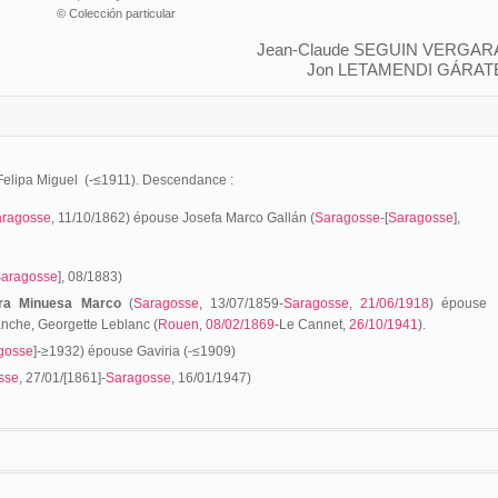
© Colección particular
Jean-Claude SEGUIN VERGAR
Jon LETAMENDI GÁRAT
Felipa Miguel (-≤1911). Descendance :
aragosse
, 11/10/1862) épouse Josefa Marco Gallán (
Saragosse
-[
Saragosse
],
aragosse
], 08/1883)
ra Minuesa Marco
(
Saragosse
, 13/07/1859-
Saragosse
,
21/06/1918
) épouse
anche, Georgette Leblanc (
Rouen
,
08/02/1869
-Le Cannet,
26/10/1941
).
gosse
]-≥1932) épouse Gaviria (-≤1909)
sse
, 27/01/[1861]-
Saragosse
, 16/01/1947)