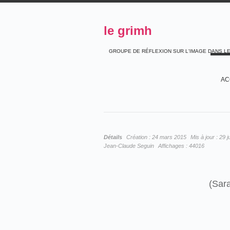
le grimh
GROUPE DE RÉFLEXION SUR L'IMAGE DANS L
AC
Détails
Création :
24 mars 2015
Mis à jour :
29 j
Jean-Claude Seguin
Affichages :
44016
(Sar