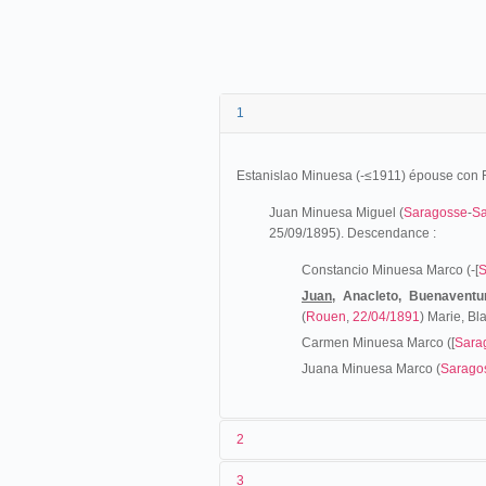
1
Estanislao Minuesa (-≤1911) épouse con 
Juan Minuesa Miguel
(
Saragosse
-
S
25/09/1895). Descendance :
Constancio Minuesa Marco (-[
S
Juan,
Anacleto, Buenaventu
(
Rouen
,
22/04/1891
) Marie, Bl
Carmen Minuesa Marco ([
Sara
Juana Minuesa Marco (
Sarago
2
3